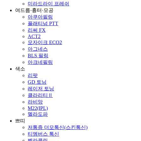
미라드라이 프레쉬
여드름·흉터·모공
아쿠아필링
플래티넘 PTT
리써 FX
ACT2
모자이크 ECO2
아그네스
BLS 필링
아크네필링
색소
리팟
GD 토닝
레이저 토닝
클라리티Ⅱ
라비앙
M22(IPL)
멜라도파
쁘띠
저통증 더모톡신(스킨톡신)
티엠버스 톡신
벨라콜린