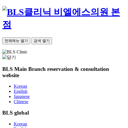
비엘에스의원 본
점
전체메뉴 열기
검색 열기
BLS Main Branch
reservation & consultation
website
Korean
English
Japanese
Chinese
BLS
global
Korean