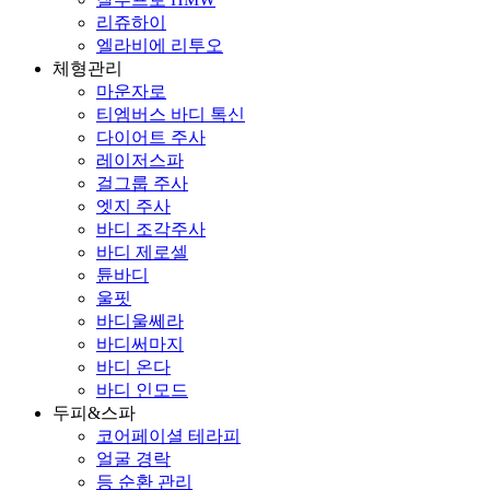
리쥬하이
엘라비에 리투오
체형관리
마운자로
티엠버스 바디 톡신
다이어트 주사
레이저스파
걸그룹 주사
엣지 주사
바디 조각주사
바디 제로셀
튠바디
울핏
바디울쎄라
바디써마지
바디 온다
바디 인모드
두피&스파
코어페이셜 테라피
얼굴 경락
등 순환 관리