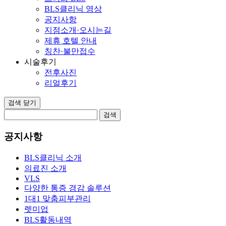
BLS클리닉 영상
공지사항
지점소개·오시는길
제휴 호텔 안내
칭찬·불만접수
시술후기
전후사진
리얼후기
검색 닫기
검색
공지사항
BLS클리닉 소개
의료진 소개
VLS
다양한 통증 경감 솔루션
1대1 맞춤피부관리
렛미업
BLS활동내역