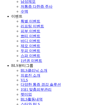
남성제모
저통증 다한증 주사
수액
이벤트
특별 이벤트
리프팅 이벤트
피부 이벤트
쁘띠 이벤트
바디 이벤트
제모 이벤트
두피 이벤트
스파 이벤트
1년권 이벤트
BLS뷰티그룹
BLS클리닉 소개
의료진 소개
VLS
다양한 통증 경감 솔루션
1대1 맞춤피부관리
렛미업
BLS활동내역
스타와 BLS