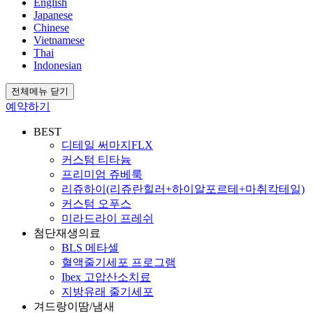
English
Japanese
Chinese
Vietnamese
Thai
Indonesian
전체메뉴 닫기
예약하기
BEST
디테일 써마지FLX
커스텀 티타늄
프리미엄 쥬베룩
리쥬하이(리쥬란힐러+하이알포르테+마취칵테일)
커스텀 오푸스
미라드라이 프레쉬
첨단재생의료
BLS 메타셀
혈액줄기세포 프로그램
Ibex 고압산소치료
지방유래 줄기세포
겨드랑이땀/냄새