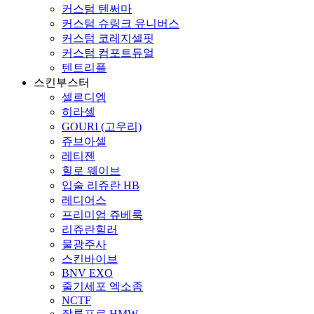
커스텀 텐써마
커스텀 슈링크 유니버스
커스텀 코레지셀핏
커스텀 컴포트듀얼
텐트리플
스킨부스터
셀르디엠
히라셀
GOURI (고우리)
쥬브아셀
레티젠
힐로 웨이브
입술 리쥬란 HB
레디어스
프리미엄 쥬베룩
리쥬란힐러
물광주사
스킨바이브
BNV EXO
줄기세포 엑소좀
NCTF
잘루프로 HMW