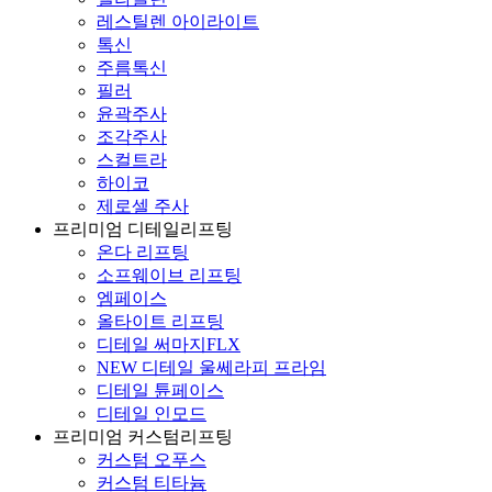
레스틸렌 아이라이트
톡신
주름톡신
필러
윤곽주사
조각주사
스컬트라
하이코
제로셀 주사
프리미엄 디테일리프팅
온다 리프팅
소프웨이브 리프팅
엠페이스
올타이트 리프팅
디테일 써마지FLX
NEW 디테일 울쎄라피 프라임
디테일 튠페이스
디테일 인모드
프리미엄 커스텀리프팅
커스텀 오푸스
커스텀 티타늄