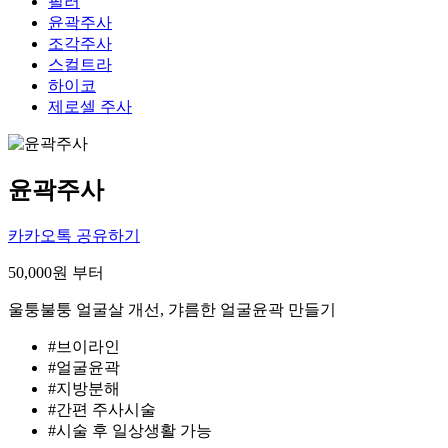
필러
윤곽주사
조각주사
스컬트라
하이코
제로셀 주사
윤곽주사
카카오톡 공유하기
50,000
원 부터
울퉁불퉁 얼굴살 개선, 갸름한 얼굴윤곽 만들기
#브이라인
#얼굴윤곽
#지방분해
#간편 주사시술
#시술 후 일상생활 가능