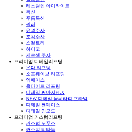
레스틸렌 아이라이트
톡신
주름톡신
필러
윤곽주사
조각주사
스컬트라
하이코
제로셀 주사
프리미엄 디테일리프팅
온다 리프팅
소프웨이브 리프팅
엠페이스
올타이트 리프팅
디테일 써마지FLX
NEW 디테일 울쎄라피 프라임
디테일 튠페이스
디테일 인모드
프리미엄 커스텀리프팅
커스텀 오푸스
커스텀 티타늄