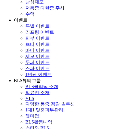
남성제모
저통증 다한증 주사
수액
이벤트
특별 이벤트
리프팅 이벤트
피부 이벤트
쁘띠 이벤트
바디 이벤트
제모 이벤트
두피 이벤트
스파 이벤트
1년권 이벤트
BLS뷰티그룹
BLS클리닉 소개
의료진 소개
VLS
다양한 통증 경감 솔루션
1대1 맞춤피부관리
렛미업
BLS활동내역
스타와 BLS