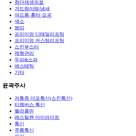
첨단재생의료
겨드랑이땀/냄새
여드름·흉터·모공
색소
쁘띠
프리미엄 디테일리프팅
프리미엄 커스텀리프팅
스킨부스터
체형관리
두피&스파
에스테틱
기타
윤곽주사
저통증 더모톡신(스킨톡신)
티엠버스 톡신
벨라콜린
레스틸렌 아이라이트
톡신
주름톡신