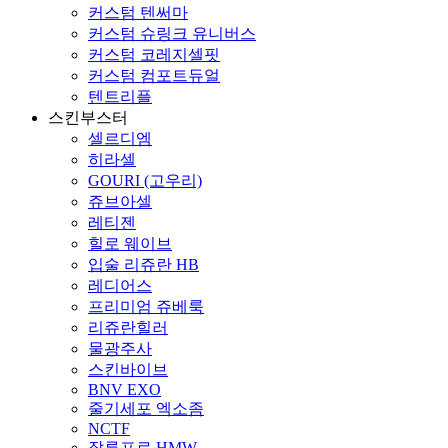
커스텀 텐써마
커스텀 슈링크 유니버스
커스텀 코레지셀핏
커스텀 컴포트듀얼
텐트리플
스킨부스터
셀르디엠
히라셀
GOURI (고우리)
쥬브아셀
레티젠
힐로 웨이브
입술 리쥬란 HB
레디어스
프리미엄 쥬베룩
리쥬란힐러
물광주사
스킨바이브
BNV EXO
줄기세포 엑소좀
NCTF
잘루프로 HMW