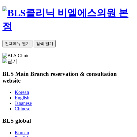
비엘에스의원 본
점
전체메뉴 열기
검색 열기
BLS Main Branch
reservation & consultation
website
Korean
English
Japanese
Chinese
BLS
global
Korean