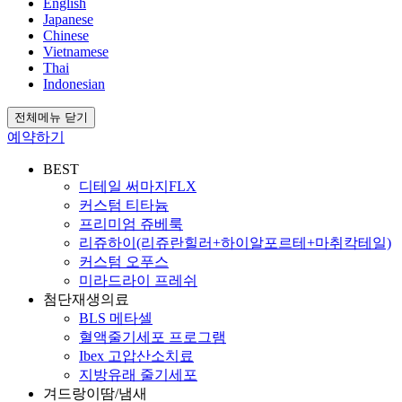
English
Japanese
Chinese
Vietnamese
Thai
Indonesian
전체메뉴 닫기
예약하기
BEST
디테일 써마지FLX
커스텀 티타늄
프리미엄 쥬베룩
리쥬하이(리쥬란힐러+하이알포르테+마취칵테일)
커스텀 오푸스
미라드라이 프레쉬
첨단재생의료
BLS 메타셀
혈액줄기세포 프로그램
Ibex 고압산소치료
지방유래 줄기세포
겨드랑이땀/냄새