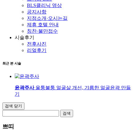
BLS클리닉 영상
공지사항
지점소개·오시는길
제휴 호텔 안내
칭찬·불만접수
시술후기
전후사진
리얼후기
최근 본 시술
윤곽주사
울퉁불퉁 얼굴살 개선, 갸름한 얼굴윤곽 만들
기
검색 닫기
검색
쁘띠