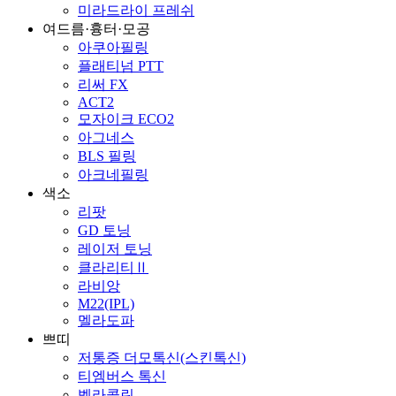
미라드라이 프레쉬
여드름·흉터·모공
아쿠아필링
플래티넘 PTT
리써 FX
ACT2
모자이크 ECO2
아그네스
BLS 필링
아크네필링
색소
리팟
GD 토닝
레이저 토닝
클라리티Ⅱ
라비앙
M22(IPL)
멜라도파
쁘띠
저통증 더모톡신(스킨톡신)
티엠버스 톡신
벨라콜린