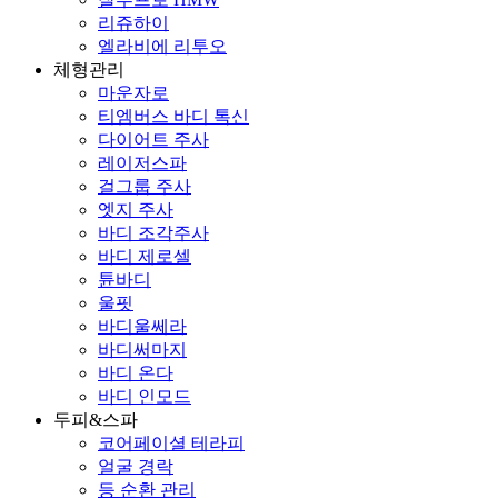
리쥬하이
엘라비에 리투오
체형관리
마운자로
티엠버스 바디 톡신
다이어트 주사
레이저스파
걸그룹 주사
엣지 주사
바디 조각주사
바디 제로셀
튠바디
울핏
바디울쎄라
바디써마지
바디 온다
바디 인모드
두피&스파
코어페이셜 테라피
얼굴 경락
등 순환 관리