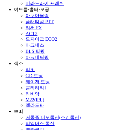
미라드라이 프레쉬
여드름·흉터·모공
아쿠아필링
플래티넘 PTT
리써 FX
ACT2
모자이크 ECO2
아그네스
BLS 필링
아크네필링
색소
리팟
GD 토닝
레이저 토닝
클라리티Ⅱ
라비앙
M22(IPL)
멜라도파
쁘띠
저통증 더모톡신(스킨톡신)
티엠버스 톡신
벨라콜린