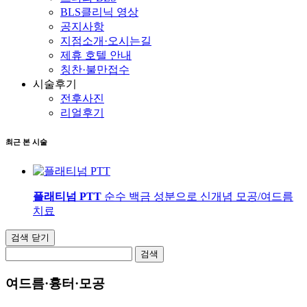
BLS클리닉 영상
공지사항
지점소개·오시는길
제휴 호텔 안내
칭찬·불만접수
시술후기
전후사진
리얼후기
최근 본 시술
플래티넘 PTT
순수 백금 성분으로 신개념 모공/여드름
치료
검색 닫기
검색
여드름·흉터·모공