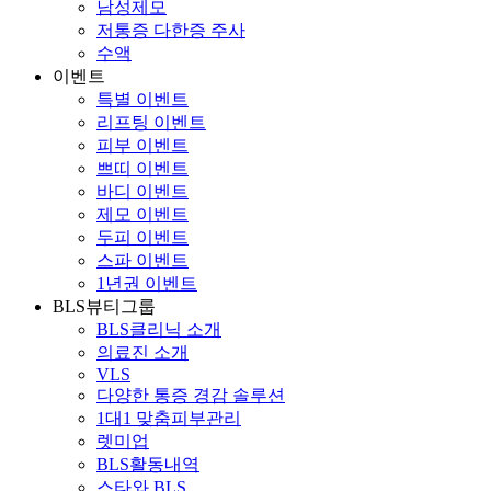
남성제모
저통증 다한증 주사
수액
이벤트
특별 이벤트
리프팅 이벤트
피부 이벤트
쁘띠 이벤트
바디 이벤트
제모 이벤트
두피 이벤트
스파 이벤트
1년권 이벤트
BLS뷰티그룹
BLS클리닉 소개
의료진 소개
VLS
다양한 통증 경감 솔루션
1대1 맞춤피부관리
렛미업
BLS활동내역
스타와 BLS