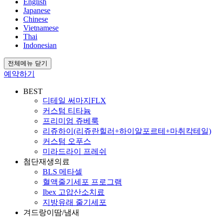
English
Japanese
Chinese
Vietnamese
Thai
Indonesian
전체메뉴 닫기
예약하기
BEST
디테일 써마지FLX
커스텀 티타늄
프리미엄 쥬베룩
리쥬하이(리쥬란힐러+하이알포르테+마취칵테일)
커스텀 오푸스
미라드라이 프레쉬
첨단재생의료
BLS 메타셀
혈액줄기세포 프로그램
Ibex 고압산소치료
지방유래 줄기세포
겨드랑이땀/냄새