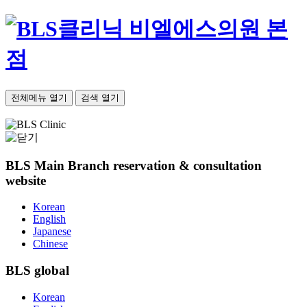
비엘에스의원 본
점
전체메뉴 열기
검색 열기
BLS Main Branch
reservation & consultation
website
Korean
English
Japanese
Chinese
BLS
global
Korean