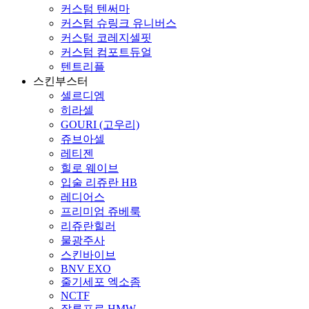
커스텀 텐써마
커스텀 슈링크 유니버스
커스텀 코레지셀핏
커스텀 컴포트듀얼
텐트리플
스킨부스터
셀르디엠
히라셀
GOURI (고우리)
쥬브아셀
레티젠
힐로 웨이브
입술 리쥬란 HB
레디어스
프리미엄 쥬베룩
리쥬란힐러
물광주사
스킨바이브
BNV EXO
줄기세포 엑소좀
NCTF
잘루프로 HMW