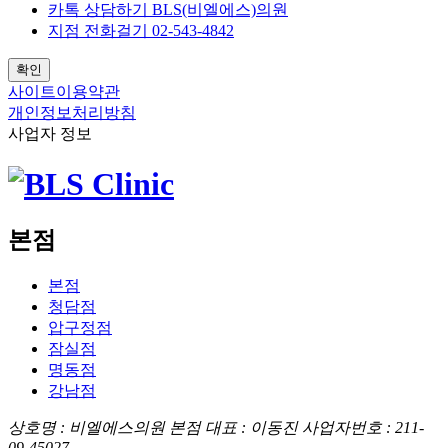
카톡 상담하기
BLS(비엘에스)의원
지점 전화걸기
02-543-4842
확인
사이트이용약관
개인정보처리방침
사업자 정보
본점
본점
청담점
압구정점
잠실점
명동점
강남점
상호명 : 비엘에스의원 본점
대표 : 이동진
사업자번호 : 211-
09-45027