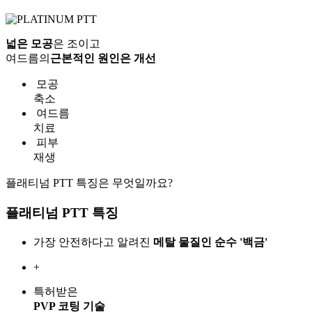
넓은 모공
은 조이고
여드름의
근본적인 원인은 개선
모공
축소
여드름
치료
피부
재생
플래티넘 PTT 특징은 무엇일까요?
플래티넘 PTT 특징
가장 안전하다고 알려진
메탈 물질인 순수 '백금'
+
특허받은
PVP 코팅 기술