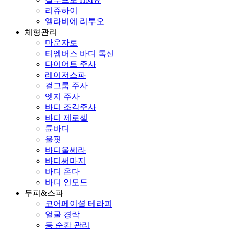
리쥬하이
엘라비에 리투오
체형관리
마운자로
티엠버스 바디 톡신
다이어트 주사
레이저스파
걸그룹 주사
엣지 주사
바디 조각주사
바디 제로셀
튠바디
울핏
바디울쎄라
바디써마지
바디 온다
바디 인모드
두피&스파
코어페이셜 테라피
얼굴 경락
등 순환 관리