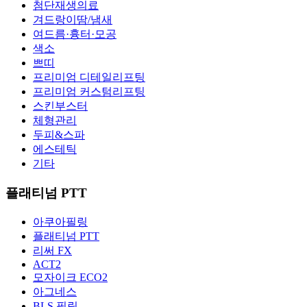
첨단재생의료
겨드랑이땀/냄새
여드름·흉터·모공
색소
쁘띠
프리미엄 디테일리프팅
프리미엄 커스텀리프팅
스킨부스터
체형관리
두피&스파
에스테틱
기타
플래티넘 PTT
아쿠아필링
플래티넘 PTT
리써 FX
ACT2
모자이크 ECO2
아그네스
BLS 필링