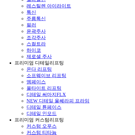
레스틸렌 아이라이트
톡신
주름톡신
필러
윤곽주사
조각주사
스컬트라
하이코
제로셀 주사
프리미엄 디테일리프팅
온다 리프팅
소프웨이브 리프팅
엠페이스
올타이트 리프팅
디테일 써마지FLX
NEW 디테일 울쎄라피 프라임
디테일 튠페이스
디테일 인모드
프리미엄 커스텀리프팅
커스텀 오푸스
커스텀 티타늄