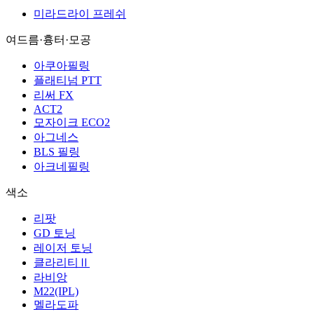
미라드라이 프레쉬
여드름·흉터·모공
아쿠아필링
플래티넘 PTT
리써 FX
ACT2
모자이크 ECO2
아그네스
BLS 필링
아크네필링
색소
리팟
GD 토닝
레이저 토닝
클라리티Ⅱ
라비앙
M22(IPL)
멜라도파