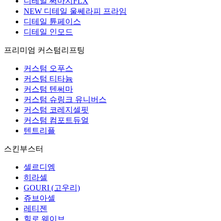
디테일 써마지FLX
NEW 디테일 울쎄라피 프라임
디테일 튠페이스
디테일 인모드
프리미엄 커스텀리프팅
커스텀 오푸스
커스텀 티타늄
커스텀 텐써마
커스텀 슈링크 유니버스
커스텀 코레지셀핏
커스텀 컴포트듀얼
텐트리플
스킨부스터
셀르디엠
히라셀
GOURI (고우리)
쥬브아셀
레티젠
힐로 웨이브