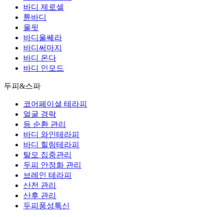
바디 제로셀
튠바디
울핏
바디울쎄라
바디써마지
바디 온다
바디 인모드
두피&스파
코어페이셜 테라피
얼굴 경락
등 순환 관리
바디 와인테라피
바디 힐링테라피
탈모 집중관리
두피 안정화 관리
브레인 테라피
산전 관리
산후 관리
두피풍성톡신