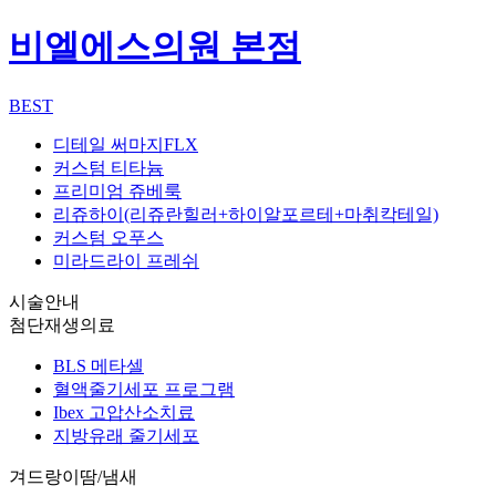
비엘에스의원 본점
BEST
디테일 써마지FLX
커스텀 티타늄
프리미엄 쥬베룩
리쥬하이(리쥬란힐러+하이알포르테+마취칵테일)
커스텀 오푸스
미라드라이 프레쉬
시술안내
첨단재생의료
BLS 메타셀
혈액줄기세포 프로그램
Ibex 고압산소치료
지방유래 줄기세포
겨드랑이땀/냄새