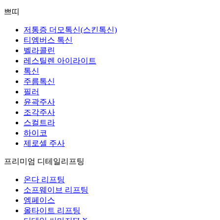
쁘띠
저통증 더모톡신(스킨톡신)
티엠버스 톡신
벨라콜린
레스틸렌 아이라이트
톡신
주름톡신
필러
윤곽주사
조각주사
스컬트라
하이코
제로셀 주사
프리미엄 디테일리프팅
온다 리프팅
소프웨이브 리프팅
엠페이스
올타이트 리프팅