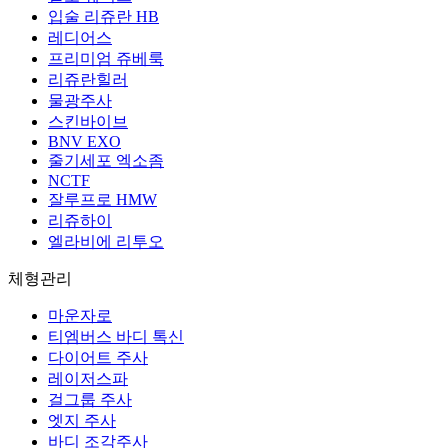
입술 리쥬란 HB
레디어스
프리미엄 쥬베룩
리쥬란힐러
물광주사
스킨바이브
BNV EXO
줄기세포 엑소좀
NCTF
잘루프로 HMW
리쥬하이
엘라비에 리투오
체형관리
마운자로
티엠버스 바디 톡신
다이어트 주사
레이저스파
걸그룹 주사
엣지 주사
바디 조각주사