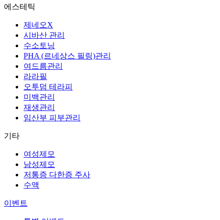
에스테틱
제네오X
시바산 관리
수소토닝
PHA (르네상스 필링)관리
여드름관리
라라필
오투덤 테라피
미백관리
재생관리
임산부 피부관리
기타
여성제모
남성제모
저통증 다한증 주사
수액
이벤트