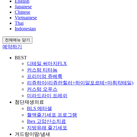
English
Japanese
Chinese
Vietnamese
Thai
Indonesian
전체메뉴 닫기
예약하기
BEST
디테일 써마지FLX
커스텀 티타늄
프리미엄 쥬베룩
리쥬하이(리쥬란힐러+하이알포르테+마취칵테일)
커스텀 오푸스
미라드라이 프레쉬
첨단재생의료
BLS 메타셀
혈액줄기세포 프로그램
Ibex 고압산소치료
지방유래 줄기세포
겨드랑이땀/냄새