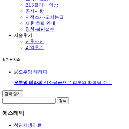
BLS클리닉 영상
공지사항
지점소개·오시는길
제휴 호텔 안내
칭찬·불만접수
시술후기
전후사진
리얼후기
최근 본 시술
오투덤 테라피
산소공급으로 피부의 활력을 주는
검색 닫기
검색
에스테틱
첨단재생의료