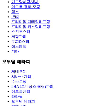
겨드랑이땀/냄새
여드름·흉터·모공
색소
쁘띠
프리미엄 디테일리프팅
프리미엄 커스텀리프팅
스킨부스터
체형관리
두피&스파
에스테틱
기타
오투덤 테라피
제네오X
시바산 관리
수소토닝
PHA (르네상스 필링)관리
여드름관리
라라필
오투덤 테라피