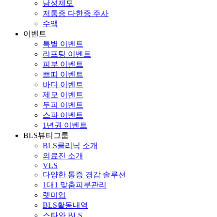
남성제모
저통증 다한증 주사
수액
이벤트
특별 이벤트
리프팅 이벤트
피부 이벤트
쁘띠 이벤트
바디 이벤트
제모 이벤트
두피 이벤트
스파 이벤트
1년권 이벤트
BLS뷰티그룹
BLS클리닉 소개
의료진 소개
VLS
다양한 통증 경감 솔루션
1대1 맞춤피부관리
렛미업
BLS활동내역
스타와 BLS