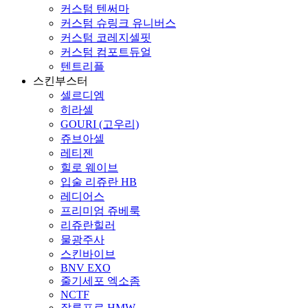
커스텀 텐써마
커스텀 슈링크 유니버스
커스텀 코레지셀핏
커스텀 컴포트듀얼
텐트리플
스킨부스터
셀르디엠
히라셀
GOURI (고우리)
쥬브아셀
레티젠
힐로 웨이브
입술 리쥬란 HB
레디어스
프리미엄 쥬베룩
리쥬란힐러
물광주사
스킨바이브
BNV EXO
줄기세포 엑소좀
NCTF
잘루프로 HMW