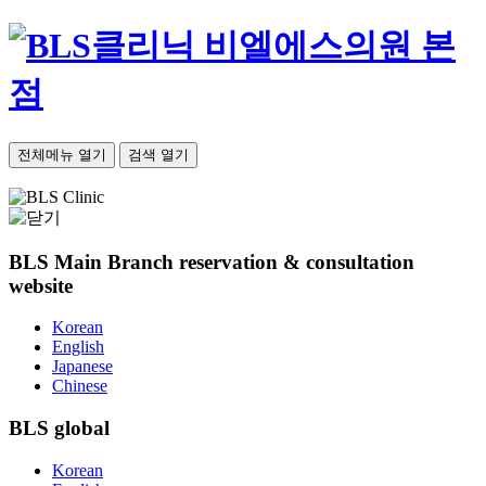
비엘에스의원 본
점
전체메뉴 열기
검색 열기
BLS Main Branch
reservation & consultation
website
Korean
English
Japanese
Chinese
BLS
global
Korean