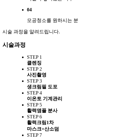
04
모공청소를 원하시는 분
시술 과정을 알려드립니다.
시술과정
STEP 1
클렌징
STEP 2
사진촬영
STEP 3
생크림필 도포
STEP 4
이온토 기계관리
STEP 5
활력앰플 분사
STEP 6
활력크림1차
마스크+산소덤
STEP 7