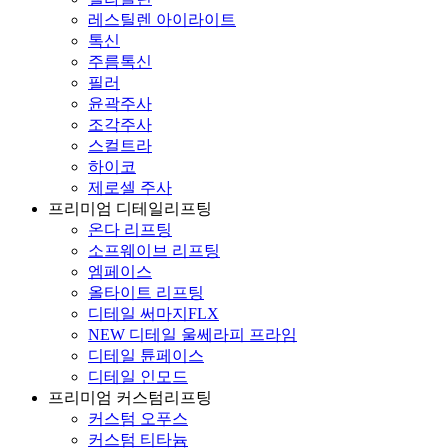
레스틸렌 아이라이트
톡신
주름톡신
필러
윤곽주사
조각주사
스컬트라
하이코
제로셀 주사
프리미엄 디테일리프팅
온다 리프팅
소프웨이브 리프팅
엠페이스
올타이트 리프팅
디테일 써마지FLX
NEW 디테일 울쎄라피 프라임
디테일 튠페이스
디테일 인모드
프리미엄 커스텀리프팅
커스텀 오푸스
커스텀 티타늄