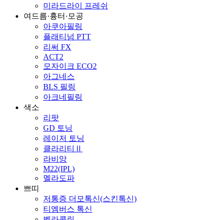
미라드라이 프레쉬
여드름·흉터·모공
아쿠아필링
플래티넘 PTT
리써 FX
ACT2
모자이크 ECO2
아그네스
BLS 필링
아크네필링
색소
리팟
GD 토닝
레이저 토닝
클라리티Ⅱ
라비앙
M22(IPL)
멜라도파
쁘띠
저통증 더모톡신(스킨톡신)
티엠버스 톡신
벨라콜린