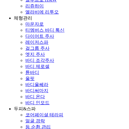
리쥬하이
엘라비에 리투오
체형관리
마운자로
티엠버스 바디 톡신
다이어트 주사
레이저스파
걸그룹 주사
엣지 주사
바디 조각주사
바디 제로셀
튠바디
울핏
바디울쎄라
바디써마지
바디 온다
바디 인모드
두피&스파
코어페이셜 테라피
얼굴 경락
등 순환 관리