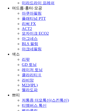
미라드라이 프레쉬
여드름·흉터·모공
아쿠아필링
플래티넘 PTT
리써 FX
ACT2
모자이크 ECO2
아그네스
BLS 필링
아크네필링
색소
리팟
GD 토닝
레이저 토닝
클라리티Ⅱ
라비앙
M22(IPL)
멜라도파
쁘띠
저통증 더모톡신(스킨톡신)
티엠버스 톡신
벨라콜린