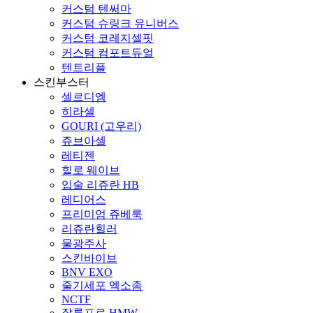
커스텀 텐써마
커스텀 슈링크 유니버스
커스텀 코레지셀핏
커스텀 컴포트듀얼
텐트리플
스킨부스터
셀르디엠
히라셀
GOURI (고우리)
쥬브아셀
레티젠
힐로 웨이브
입술 리쥬란 HB
레디어스
프리미엄 쥬베룩
리쥬란힐러
물광주사
스킨바이브
BNV EXO
줄기세포 엑소좀
NCTF
잘루프로 HMW