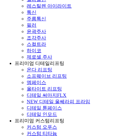
레스틸렌 아이라이트
톡신
주름톡신
필러
윤곽주사
조각주사
스컬트라
하이코
제로셀 주사
프리미엄 디테일리프팅
온다 리프팅
소프웨이브 리프팅
엠페이스
올타이트 리프팅
디테일 써마지FLX
NEW 디테일 울쎄라피 프라임
디테일 튠페이스
디테일 인모드
프리미엄 커스텀리프팅
커스텀 오푸스
커스텀 티타늄