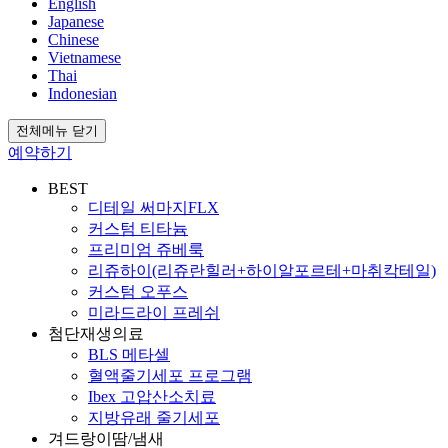
English
Japanese
Chinese
Vietnamese
Thai
Indonesian
전체메뉴 닫기
예약하기
BEST
디테일 써마지FLX
커스텀 티타늄
프리미엄 쥬베룩
리쥬하이(리쥬란힐러+하이알포르테+마취칵테일)
커스텀 오푸스
미라드라이 프레쉬
첨단재생의료
BLS 메타셀
혈액줄기세포 프로그램
Ibex 고압산소치료
지방유래 줄기세포
겨드랑이땀/냄새