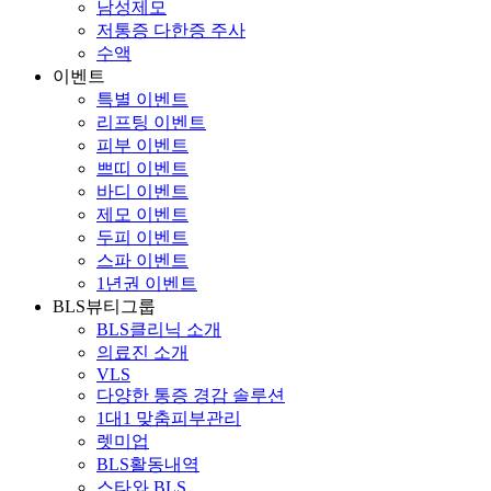
남성제모
저통증 다한증 주사
수액
이벤트
특별 이벤트
리프팅 이벤트
피부 이벤트
쁘띠 이벤트
바디 이벤트
제모 이벤트
두피 이벤트
스파 이벤트
1년권 이벤트
BLS뷰티그룹
BLS클리닉 소개
의료진 소개
VLS
다양한 통증 경감 솔루션
1대1 맞춤피부관리
렛미업
BLS활동내역
스타와 BLS