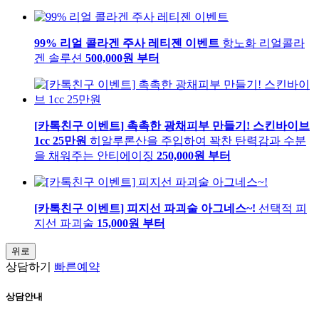
99% 리얼 콜라겐 주사 레티젠 이벤트
항노화 리얼콜라
겐 솔루션
500,000
원 부터
[카톡친구 이벤트] 촉촉한 광채피부 만들기! 스킨바이브
1cc 25만원
히알루론산을 주입하여 꽉찬 탄력감과 수분
을 채워주는 안티에이징
250,000
원 부터
[카톡친구 이벤트] 피지선 파괴술 아그네스~!
선택적 피
지선 파괴술
15,000
원 부터
위로
상담하기
빠른예약
상담안내