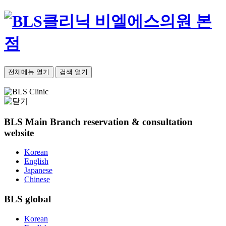
비엘에스의원 본
점
전체메뉴 열기
검색 열기
BLS Main Branch
reservation & consultation
website
Korean
English
Japanese
Chinese
BLS
global
Korean