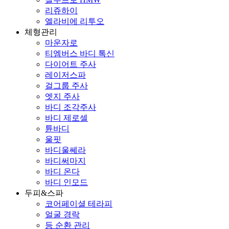
리쥬하이
엘라비에 리투오
체형관리
마운자로
티엠버스 바디 톡신
다이어트 주사
레이저스파
걸그룹 주사
엣지 주사
바디 조각주사
바디 제로셀
튠바디
울핏
바디울쎄라
바디써마지
바디 온다
바디 인모드
두피&스파
코어페이셜 테라피
얼굴 경락
등 순환 관리