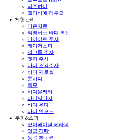
리쥬하이
엘라비에 리투오
체형관리
마운자로
티엠버스 바디 톡신
다이어트 주사
레이저스파
걸그룹 주사
엣지 주사
바디 조각주사
바디 제로셀
튠바디
울핏
바디울쎄라
바디써마지
바디 온다
바디 인모드
두피&스파
코어페이셜 테라피
얼굴 경락
등 순환 관리