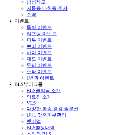
남성제모
저통증 다한증 주사
수액
이벤트
특별 이벤트
리프팅 이벤트
피부 이벤트
쁘띠 이벤트
바디 이벤트
제모 이벤트
두피 이벤트
스파 이벤트
1년권 이벤트
BLS뷰티그룹
BLS클리닉 소개
의료진 소개
VLS
다양한 통증 경감 솔루션
1대1 맞춤피부관리
렛미업
BLS활동내역
스타와 BLS