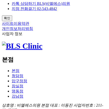
카톡 상담하기
BLS(비엘에스)의원
지점 전화걸기
02-543-4842
확인
사이트이용약관
개인정보처리방침
사업자 정보
본점
본점
청담점
압구정점
잠실점
명동점
강남점
상호명 : 비엘에스의원 본점
대표 : 이동진
사업자번호 : 211-