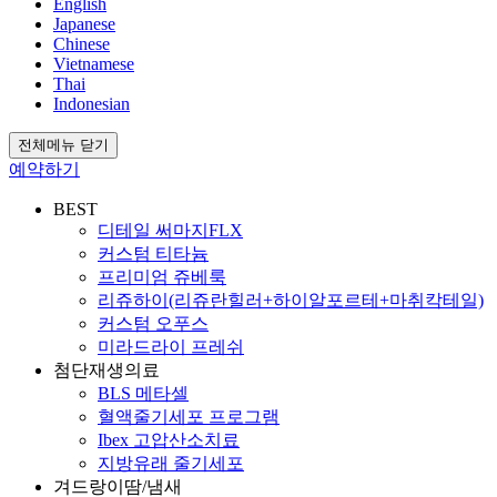
English
Japanese
Chinese
Vietnamese
Thai
Indonesian
전체메뉴 닫기
예약하기
BEST
디테일 써마지FLX
커스텀 티타늄
프리미엄 쥬베룩
리쥬하이(리쥬란힐러+하이알포르테+마취칵테일)
커스텀 오푸스
미라드라이 프레쉬
첨단재생의료
BLS 메타셀
혈액줄기세포 프로그램
Ibex 고압산소치료
지방유래 줄기세포
겨드랑이땀/냄새