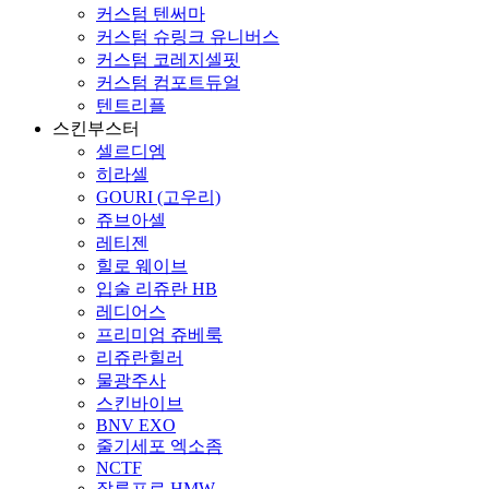
커스텀 텐써마
커스텀 슈링크 유니버스
커스텀 코레지셀핏
커스텀 컴포트듀얼
텐트리플
스킨부스터
셀르디엠
히라셀
GOURI (고우리)
쥬브아셀
레티젠
힐로 웨이브
입술 리쥬란 HB
레디어스
프리미엄 쥬베룩
리쥬란힐러
물광주사
스킨바이브
BNV EXO
줄기세포 엑소좀
NCTF
잘루프로 HMW