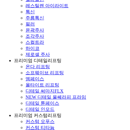
레스틸렌 아이라이트
톡신
주름톡신
필러
윤곽주사
조각주사
스컬트라
하이코
제로셀 주사
프리미엄 디테일리프팅
온다 리프팅
소프웨이브 리프팅
엠페이스
올타이트 리프팅
디테일 써마지FLX
NEW 디테일 울쎄라피 프라임
디테일 튠페이스
디테일 인모드
프리미엄 커스텀리프팅
커스텀 오푸스
커스텀 티타늄