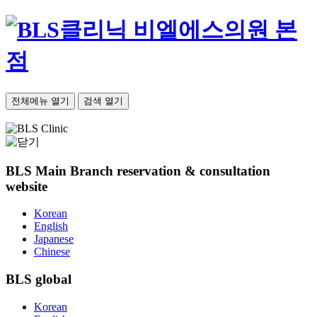
비엘에스의원 본
점
전체메뉴 열기
검색 열기
BLS Main Branch
reservation & consultation
website
Korean
English
Japanese
Chinese
BLS
global
Korean