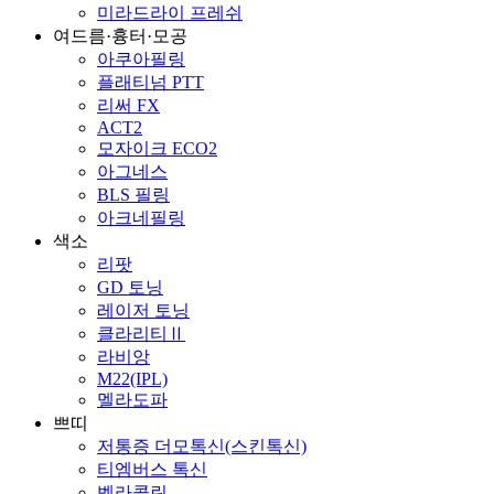
미라드라이 프레쉬
여드름·흉터·모공
아쿠아필링
플래티넘 PTT
리써 FX
ACT2
모자이크 ECO2
아그네스
BLS 필링
아크네필링
색소
리팟
GD 토닝
레이저 토닝
클라리티Ⅱ
라비앙
M22(IPL)
멜라도파
쁘띠
저통증 더모톡신(스킨톡신)
티엠버스 톡신
벨라콜린