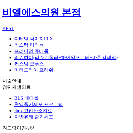
비엘에스의원 본점
BEST
디테일 써마지FLX
커스텀 티타늄
프리미엄 쥬베룩
리쥬하이(리쥬란힐러+하이알포르테+마취칵테일)
커스텀 오푸스
미라드라이 프레쉬
시술안내
첨단재생의료
BLS 메타셀
혈액줄기세포 프로그램
Ibex 고압산소치료
지방유래 줄기세포
겨드랑이땀/냄새