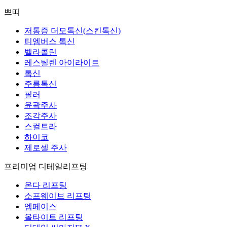
쁘띠
저통증 더모톡신(스킨톡신)
티엠버스 톡신
벨라콜린
레스틸렌 아이라이트
톡신
주름톡신
필러
윤곽주사
조각주사
스컬트라
하이코
제로셀 주사
프리미엄 디테일리프팅
온다 리프팅
소프웨이브 리프팅
엠페이스
올타이트 리프팅