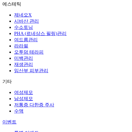
에스테틱
제네오X
시바산 관리
수소토닝
PHA (르네상스 필링)관리
여드름관리
라라필
오투덤 테라피
미백관리
재생관리
임산부 피부관리
기타
여성제모
남성제모
저통증 다한증 주사
수액
이벤트