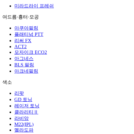
미라드라이 프레쉬
여드름·흉터·모공
아쿠아필링
플래티넘 PTT
리써 FX
ACT2
모자이크 ECO2
아그네스
BLS 필링
아크네필링
색소
리팟
GD 토닝
레이저 토닝
클라리티Ⅱ
라비앙
M22(IPL)
멜라도파