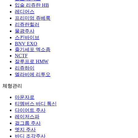
입술 리쥬란 HB
레디어스
프리미엄 쥬베룩
리쥬란힐러
물광주사
스킨바이브
BNV EXO
줄기세포 엑소좀
NCTF
잘루프로 HMW
리쥬하이
엘라비에 리투오
체형관리
마운자로
티엠버스 바디 톡신
다이어트 주사
레이저스파
걸그룹 주사
엣지 주사
바디 조각주사