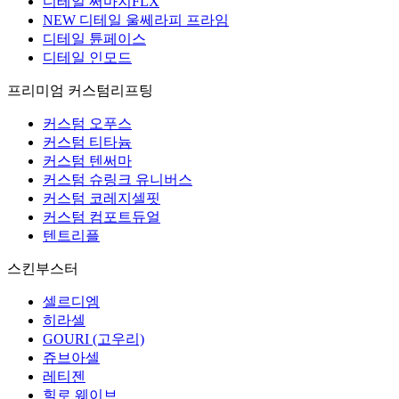
디테일 써마지FLX
NEW 디테일 울쎄라피 프라임
디테일 튠페이스
디테일 인모드
프리미엄 커스텀리프팅
커스텀 오푸스
커스텀 티타늄
커스텀 텐써마
커스텀 슈링크 유니버스
커스텀 코레지셀핏
커스텀 컴포트듀얼
텐트리플
스킨부스터
셀르디엠
히라셀
GOURI (고우리)
쥬브아셀
레티젠
힐로 웨이브