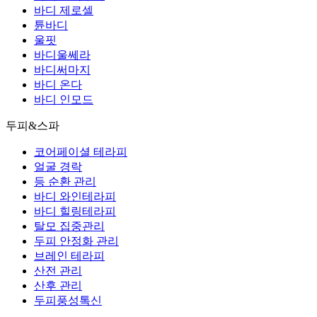
바디 제로셀
튠바디
울핏
바디울쎄라
바디써마지
바디 온다
바디 인모드
두피&스파
코어페이셜 테라피
얼굴 경락
등 순환 관리
바디 와인테라피
바디 힐링테라피
탈모 집중관리
두피 안정화 관리
브레인 테라피
산전 관리
산후 관리
두피풍성톡신