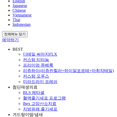
English
Japanese
Chinese
Vietnamese
Thai
Indonesian
전체메뉴 닫기
예약하기
BEST
디테일 써마지FLX
커스텀 티타늄
프리미엄 쥬베룩
리쥬하이(리쥬란힐러+하이알포르테+마취칵테일)
커스텀 오푸스
미라드라이 프레쉬
첨단재생의료
BLS 메타셀
혈액줄기세포 프로그램
Ibex 고압산소치료
지방유래 줄기세포
겨드랑이땀/냄새