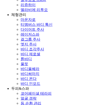
리쥬하이
엘라비에 리투오
체형관리
마운자로
티엠버스 바디 톡신
다이어트 주사
레이저스파
걸그룹 주사
엣지 주사
바디 조각주사
바디 제로셀
튠바디
울핏
바디울쎄라
바디써마지
바디 온다
바디 인모드
두피&스파
코어페이셜 테라피
얼굴 경락
등 순환 관리