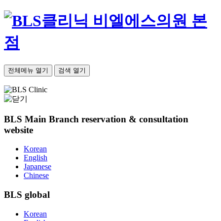
비엘에스의원 본
점
전체메뉴 열기
검색 열기
BLS Main Branch
reservation & consultation
website
Korean
English
Japanese
Chinese
BLS
global
Korean