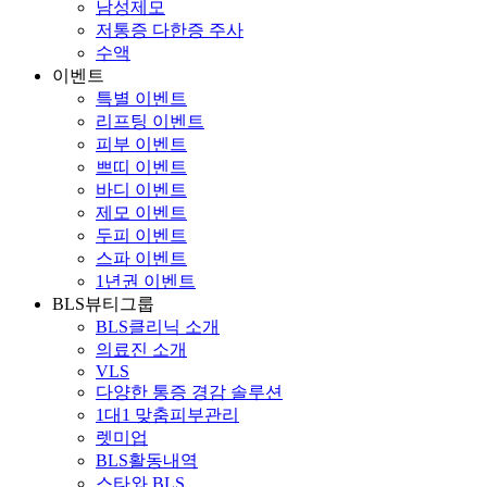
남성제모
저통증 다한증 주사
수액
이벤트
특별 이벤트
리프팅 이벤트
피부 이벤트
쁘띠 이벤트
바디 이벤트
제모 이벤트
두피 이벤트
스파 이벤트
1년권 이벤트
BLS뷰티그룹
BLS클리닉 소개
의료진 소개
VLS
다양한 통증 경감 솔루션
1대1 맞춤피부관리
렛미업
BLS활동내역
스타와 BLS