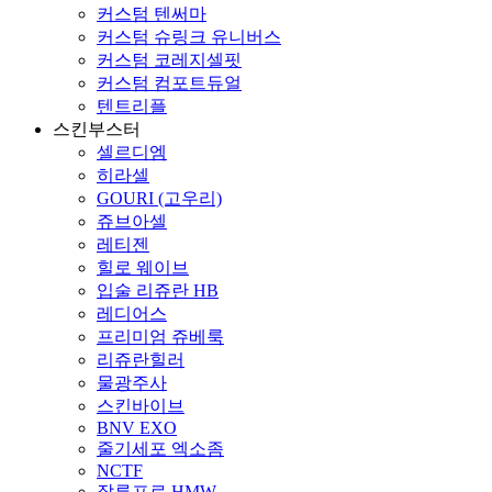
커스텀 텐써마
커스텀 슈링크 유니버스
커스텀 코레지셀핏
커스텀 컴포트듀얼
텐트리플
스킨부스터
셀르디엠
히라셀
GOURI (고우리)
쥬브아셀
레티젠
힐로 웨이브
입술 리쥬란 HB
레디어스
프리미엄 쥬베룩
리쥬란힐러
물광주사
스킨바이브
BNV EXO
줄기세포 엑소좀
NCTF
잘루프로 HMW