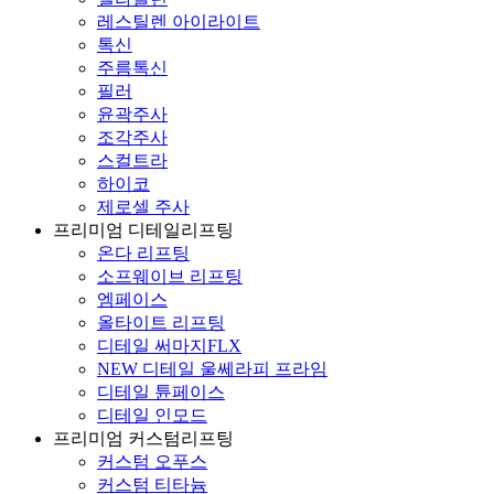
레스틸렌 아이라이트
톡신
주름톡신
필러
윤곽주사
조각주사
스컬트라
하이코
제로셀 주사
프리미엄 디테일리프팅
온다 리프팅
소프웨이브 리프팅
엠페이스
올타이트 리프팅
디테일 써마지FLX
NEW 디테일 울쎄라피 프라임
디테일 튠페이스
디테일 인모드
프리미엄 커스텀리프팅
커스텀 오푸스
커스텀 티타늄