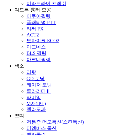
미라드라이 프레쉬
여드름·흉터·모공
아쿠아필링
플래티넘 PTT
리써 FX
ACT2
모자이크 ECO2
아그네스
BLS 필링
아크네필링
색소
리팟
GD 토닝
레이저 토닝
클라리티Ⅱ
라비앙
M22(IPL)
멜라도파
쁘띠
저통증 더모톡신(스킨톡신)
티엠버스 톡신
벨라콜린